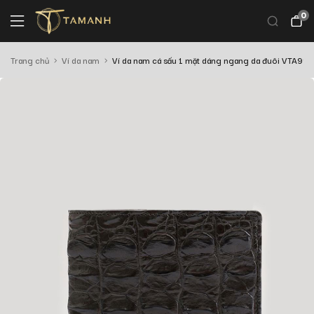
0
Trang chủ
Ví da nam
Ví da nam cá sấu 1 mặt dáng ngang da đuôi VTA99