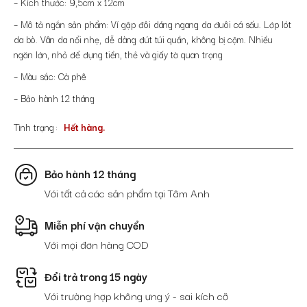
– Kích thước: 9,5cm x 12cm
– Mô tả ngắn sản phẩm: Ví gập đôi dáng ngang da đuôi cá sấu. Lớp lót
da bò. Vân da nổi nhẹ, dễ dàng đút túi quần, không bị cộm. Nhiều
ngăn lớn, nhỏ để đựng tiền, thẻ và giấy tờ quan trọng
– Màu sắc: Cà phê
– Bảo hành 12 tháng
Tình trạng
Hết hàng.
Bảo hành 12 tháng
Với tất cả các sản phẩm tại Tâm Anh
Miễn phí vận chuyển
Với mọi đơn hàng COD
Đổi trả trong 15 ngày
Với trường hợp không ưng ý - sai kích cỡ