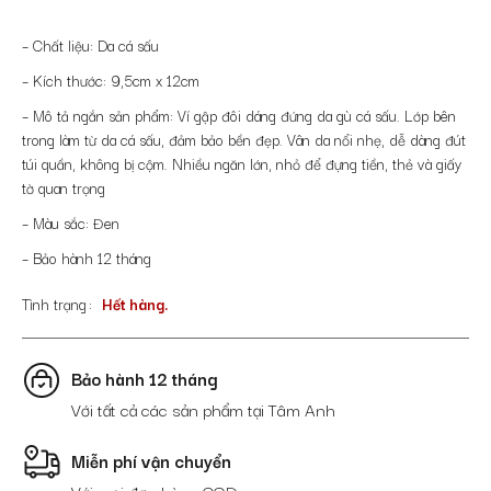
– Chất liệu: Da cá sấu
– Kích thước: 9,5cm x 12cm
– Mô tả ngắn sản phẩm: Ví gập đôi dáng đứng da gù cá sấu. Lớp bên
trong làm từ da cá sấu, đảm bảo bền đẹp. Vân da nổi nhẹ, dễ dàng đút
túi quần, không bị cộm. Nhiều ngăn lớn, nhỏ để đựng tiền, thẻ và giấy
tờ quan trọng
– Màu sắc: Đen
– Bảo hành 12 tháng
Tình trạng
Hết hàng.
Bảo hành 12 tháng
Với tất cả các sản phẩm tại Tâm Anh
Miễn phí vận chuyển
Với mọi đơn hàng COD