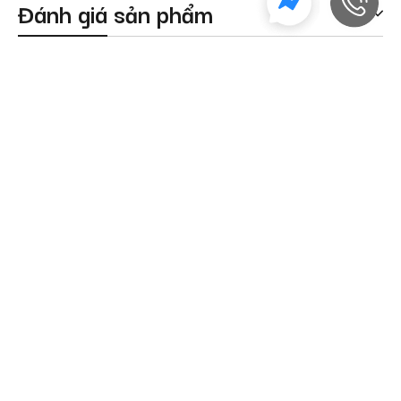
Đánh giá sản phẩm
Sản phẩm tương tự
Ví da cá sấu 1 mặt dáng
Ví da cá sấu 2 mặt dáng
ngang da đuôi VTA790N-D-D
ngang da hông cao cấp