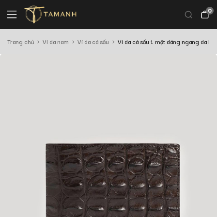
0
Trang chủ
Ví da nam
Ví da cá sấu
Ví da cá sấu 1 mặt dáng ngang da lư