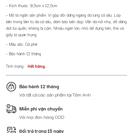
– Kích thước: 9,5cm x 12,5cm
– Mô tả ngắn sản phẩm: Ví gập đôi dáng ngang da lưng cá sấu. Lớp
bên trong làm từ da cá sấu, đảm bảo bền đẹp. Vân da nổi nhẹ, dễ dàng
đút túi quần, không bị cộm. Nhiều ngăn lớn, nhỏ để đựng tiền, thẻ và
giấy tờ quan trọng
– Màu sắc: Cà phê
– Bảo hành 12 tháng
Tình trạng
Hết hàng.
Bảo hành 12 tháng
Với tất cả các sản phẩm tại Tâm Anh
Miễn phí vận chuyển
Với mọi đơn hàng COD
Đổi trả trong 15 ngày