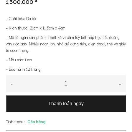
1,500,000
đ
– Chất liệu: Da bò
– Kích thước: 21cm x 11,5cm x 4cm
– Mô tả ngắn sản phẩm: Thiết kế ví cầm tay kết hợp họa tiết đường
vân độc đáo. Nhiều ngăn lớn, nhỏ để đựng tiền, điện thoại, thẻ và giấy
tờ quan trọng.
– Màu sắc: Đen
– Bảo hành 12 tháng
Ví
-
+
da
bò
cầm
Thanh toán ngay
tay
dáng
ngang
Tình trạng
Còn hàng
trẻ