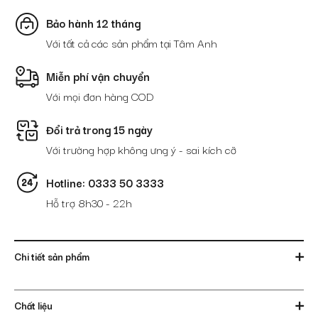
trung
VCTTASZB09-
Bảo hành 12 tháng
D
Với tất cả các sản phẩm tại Tâm Anh
số
lượng
Miễn phí vận chuyển
Với mọi đơn hàng COD
Đổi trả trong 15 ngày
Với trường hợp không ưng ý - sai kích cỡ
Hotline: 0333 50 3333
Hỗ trợ 8h30 - 22h
Chi tiết sản phẩm
Chất liệu