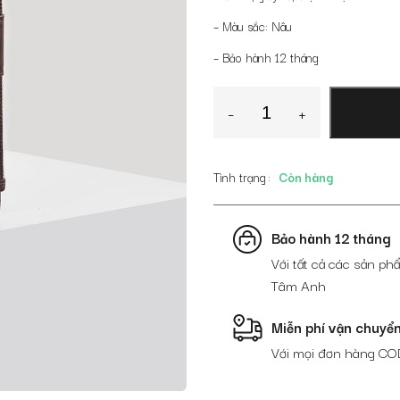
– Màu sắc: Nâu
– Bảo hành 12 tháng
Clutch
-
+
nam
màu
nâu
Tình trạng
Còn hàng
da
bóng
VCTTA3322-
Bảo hành 12 tháng
01-
N
Với tất cả các sản phẩ
số
Tâm Anh
lượng
Miễn phí vận chuyể
Với mọi đơn hàng CO