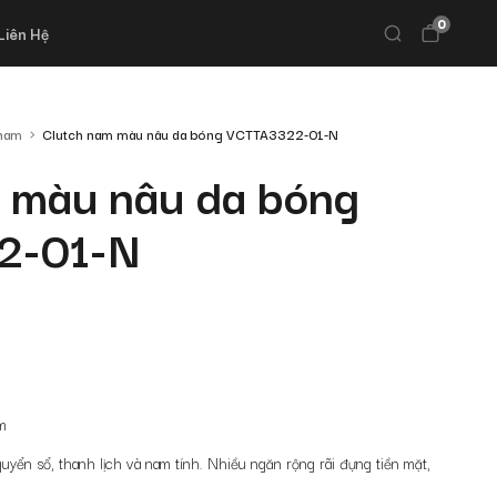
0
Liên Hệ
 nam
Clutch nam màu nâu da bóng VCTTA3322-01-N
 màu nâu da bóng
2-01-N
m
uyển sổ, thanh lịch và nam tính
. Nhiều ngăn rộng rãi đựng tiền mặt,