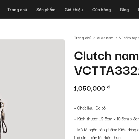
Trang chủ
Sản phẩm
Giới thiệu
Cửa hàng
Blog
Trang chủ
Ví da nam
Ví cầm tay
Clutch nam
VCTTA332
1,050,000
đ
– Chất liệu: Da bò
– Kích thước:
19,5cm x 10,5cm x 3c
– Mô tả ngắn sản phẩm:
Kiểu dáng q
thẻ atm, giấy tờ, điện thoại.