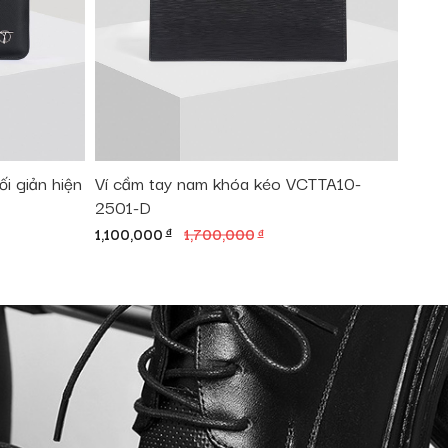
i giản hiện
Ví cầm tay nam khóa kéo VCTTA10-
2501-D
Giá
Giá
1,100,000
đ
1,700,000
đ
gốc
hiện
là:
tại
1,700,000 đ.
là:
1,100,000 đ.