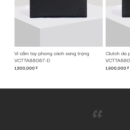
Ví cầm tay phong cách sang trọng
Clutch da 
VCTTA88087-D
VCTTA880
1,500,000
đ
1,600,000
đ