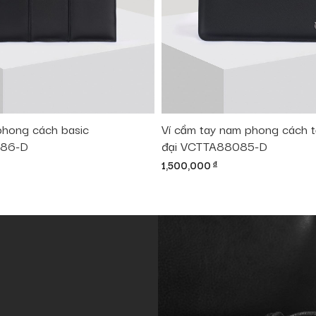
phong cách basic
Ví cầm tay nam phong cách tố
86-D
đại VCTTA88085-D
1,500,000
đ