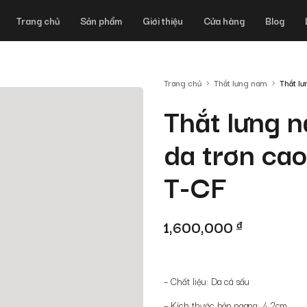
Trang chủ
Sản phẩm
Giới thiệu
Cửa hàng
Blog
Trang chủ
Thắt lưng nam
Thắt l
Thắt lưng n
da trơn ca
T-CF
1,600,000
đ
– Chất liệu: Da cá sấu
– Kích thước bản ngang: 4.2cm