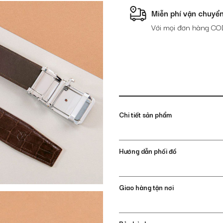
cấp
Miễn phí vận chuyể
DTA1600-
Với mọi đơn hàng CO
08B-
T-
CF
số
lượng
Chi tiết sản phẩm
Hướng dẫn phối đồ
Giao hàng tận nơi