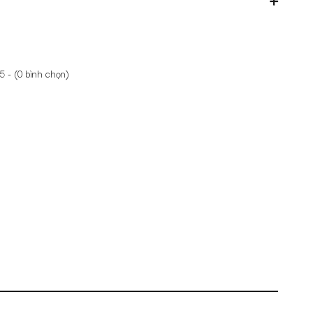
5 - (
0
bình chọn)