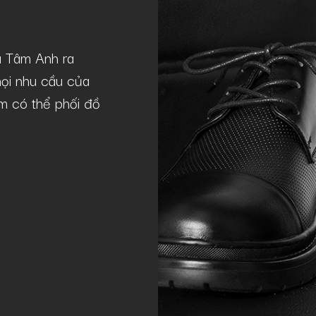
à Tâm Anh ra
Mẫu giày GNTA22-20241-D khá lý 
ọi nhu cầu của
theo phong cách casual như tôi. Giày
lãm có thể phối đồ
chuẩn lịch lãm, sang trọng, phù hợp
Quý Nguyễn