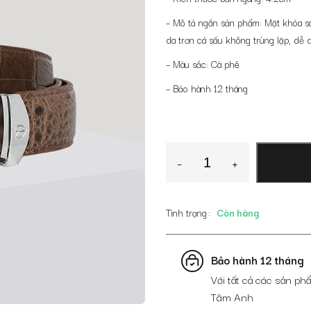
– Mô tả ngắn sản phẩm: Mặt khóa san
da trơn cá sấu không trùng lặp, dễ 
– Màu sắc: Cà phê
– Bảo hành 12 tháng
Thắt
-
+
lưng
nam
da
Tình trạng
Còn hàng
cá
sấu
liền
Bảo hành 12 tháng
bản
da
Với tất cả các sản phẩ
trơn
Tâm Anh
cao