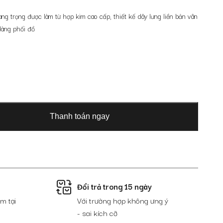
g trọng được làm từ hợp kim cao cấp, thiết kế dây lưng liền bản vân
dàng phối đồ
Thanh toán ngay
Đổi trả trong 15 ngày
m tại
Với trường hợp không ưng ý
- sai kích cỡ