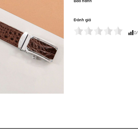
Bảo hành
Đánh giá
0
/