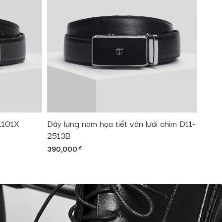
1101X
Dây lưng nam họa tiết vân lưới chìm D11-
2513B
390,000
đ