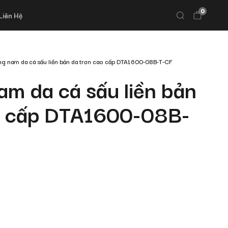
0
Liên Hệ
ưng nam da cá sấu liền bản da trơn cao cấp DTA1600-08B-T-CF
am da cá sấu liền bản
o cấp DTA1600-08B-