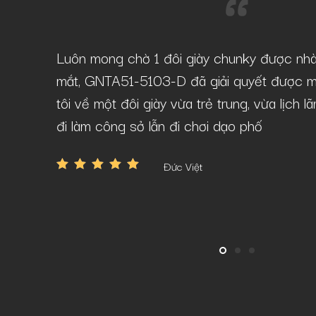
-D tại
Luôn mong chờ 1 đôi giày chunky được nh
âu mà vẫn
mắt, GNTA51-5103-D đã giải quyết được m
tôi về một đôi giày vừa trẻ trung, vừa lịch 
đi làm công sở lẫn đi chơi dạo phố
Đức Việt