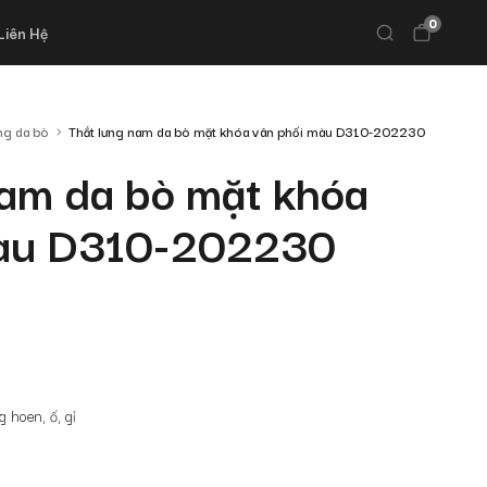
0
Liên Hệ
ng da bò
Thắt lưng nam da bò mặt khóa vân phối màu D310-202230
nam da bò mặt khóa
màu D310-202230
 hoen, ố, gỉ