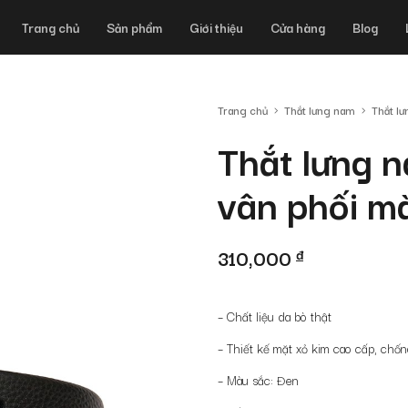
Trang chủ
Sản phẩm
Giới thiệu
Cửa hàng
Blog
Trang chủ
Thắt lưng nam
Thắt lư
Thắt lưng 
vân phối 
310,000
đ
– Chất liệu da bò thật
– Thiết kế mặt xỏ kim cao cấp, chống
– Màu sắc: Đen