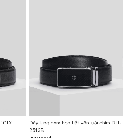
1101X
Dây lưng nam họa tiết vân lưới chìm D11-
2513B
đ