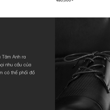
480,000
à Tâm Anh ra
Mẫu giày GNTA22-20241-D khá lý 
ọi nhu cầu của
theo phong cách casual như tôi. Giày
lãm có thể phối đồ
chuẩn lịch lãm, sang trọng, phù hợp
Quý Nguyễn