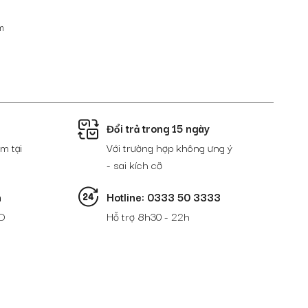
m
Đổi trả trong 15 ngày
m tại
Với trường hợp không ưng ý
- sai kích cỡ
n
Hotline: 0333 50 3333
D
Hỗ trợ 8h30 - 22h