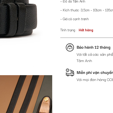
– Đồ da Tâm Anh
– Kích thước: 3,5cm – 101cm ~ 135c
– Giá cả cạnh tranh
Tình trạng
Hết hàng
Bảo hành 12 tháng
Với tất cả các sản phẩ
Tâm Anh
Miễn phí vận chuyể
Với mọi đơn hàng CO