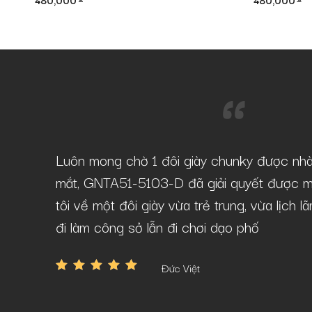
480,000
480,000
-D tại
Luôn mong chờ 1 đôi giày chunky được nh
âu mà vẫn
mắt, GNTA51-5103-D đã giải quyết được m
tôi về một đôi giày vừa trẻ trung, vừa lịch 
đi làm công sở lẫn đi chơi dạo phố
Đức Việt