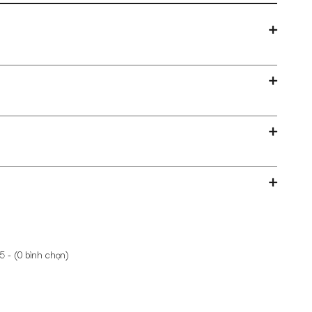
5 - (
0
bình chọn)