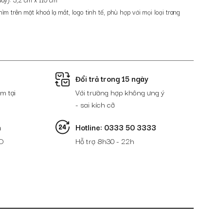
m trên mặt khoá lạ mắt, logo tinh tế, phù hợp với mọi loại trang
Đổi trả trong 15 ngày
m tại
Với trường hợp không ưng ý
- sai kích cỡ
n
Hotline: 0333 50 3333
D
Hỗ trợ 8h30 - 22h