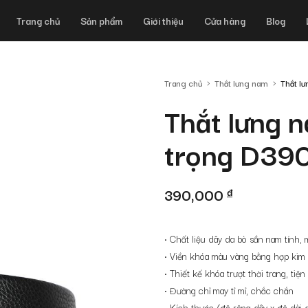
Trang chủ
Sản phẩm
Giới thiệu
Cửa hàng
Blog
Trang chủ
Thắt lưng nam
Thắt l
Thắt lưng 
trọng D39
390,000
đ
• Chất liệu dây da bò sần nam tính
• Viền khóa màu vàng bằng hợp kim
• Thiết kế khóa trượt thời trang, tiệ
• Đường chỉ may tỉ mỉ, chắc chắn
• Kích thước (độ rộng dây x độ dài 