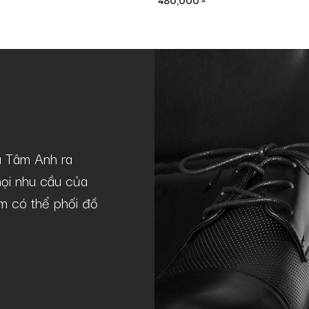
480,000
à Tâm Anh ra
Mẫu giày GNTA22-20241-D khá lý 
ọi nhu cầu của
theo phong cách casual như tôi. Giày
lãm có thể phối đồ
chuẩn lịch lãm, sang trọng, phù hợp
Quý Nguyễn