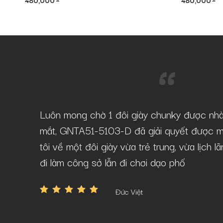
480,000
480,000
-D tại
Luôn mong chờ 1 đôi giày chunky được nh
âu mà vẫn
mắt, GNTA51-5103-D đã giải quyết được m
tôi về một đôi giày vừa trẻ trung, vừa lịch 
đi làm công sở lẫn đi chơi dạo phố
Đức Việt