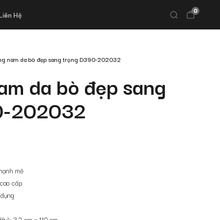
0
Liên Hệ
ưng nam da bò đẹp sang trọng D390-202032
nam da bò đẹp sang
0-202032
, mạnh mẽ
 cao cấp
n dụng
dây): 3,2 cm x 110 cm