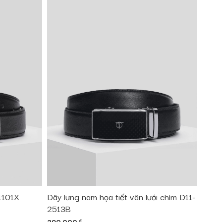
1101X
Dây lưng nam họa tiết vân lưới chìm D11-
2513B
đ