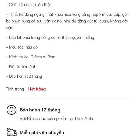
– Chất liệu da cá sấu thật
– Thiết kế dáng ngang, mặt khoá màu vàng bằng hợp kim cao cấp, gồm
bộ phận bụng cá sấu, vân da nổi nhẹ dễ dàng đút túi quần, không gây
cộm
– Lớp lót phía trong bằng da bò thật nguyên miếng
– Màu sắc: nâu đỏ
– Kích thước: 9,5cm x 12cm
– Đồ Da Tâm Anh
– Bảo hành 12 tháng
Tình trạng
Hết hàng.
Bảo hành 12 tháng
Với tất cả các sản phẩm tại Tâm Anh
Miễn phí vận chuyển