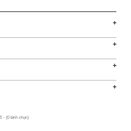
5 - (
0
bình chọn)