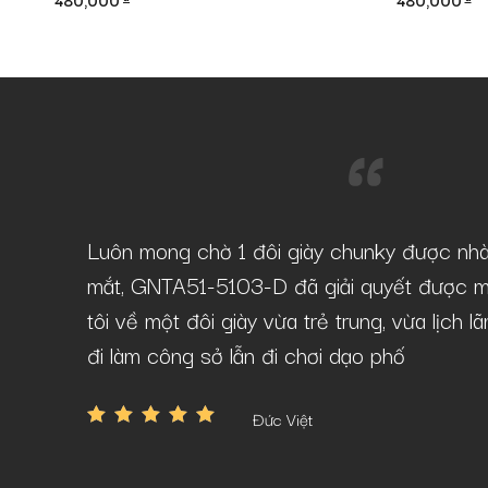
480,000
480,000
-D tại
Luôn mong chờ 1 đôi giày chunky được nh
âu mà vẫn
mắt, GNTA51-5103-D đã giải quyết được m
tôi về một đôi giày vừa trẻ trung, vừa lịch 
đi làm công sở lẫn đi chơi dạo phố
Đức Việt