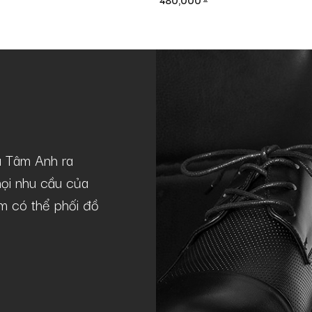
480,000
à Tâm Anh ra
Mẫu giày GNTA22-20241-D khá lý 
ọi nhu cầu của
theo phong cách casual như tôi. Giày
lãm có thể phối đồ
chuẩn lịch lãm, sang trọng, phù hợp
Quý Nguyễn