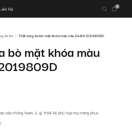
0
Liên Hệ
ng da bò
Thắt lưng da bò mặt khóa màu nâu D480-2019809D
da bò mặt khóa màu
-2019809D
o cấp chống hoen, ố, gỉ, thiết kế phù hợp mọi trang phục
ồ