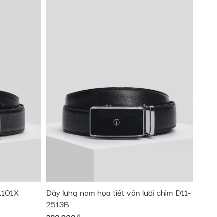
1101X
Dây lưng nam họa tiết vân lưới chìm D11-
2513B
đ