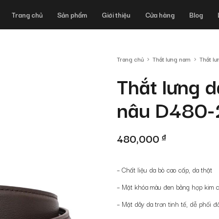
Trang chủ
Sản phẩm
Giới thiệu
Cửa hàng
Blog
Trang chủ
Thắt lưng nam
Thắt lư
Thắt lưng 
nâu D480
480,000
đ
– Chất liệu da bò cao cấp, da thật
– Mặt khóa màu đen bằng hợp kim ca
– Mặt dây da trơn tinh tế, dễ phối đ