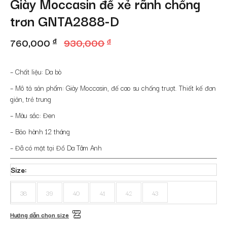
Giày Moccasin đế xẻ rãnh chống
trơn GNTA2888-D
Giá
Giá
760,000
đ
930,000
đ
gốc
hiện
là:
tại
– Chất liệu: Da bò
930,000 đ.
là:
– Mô tả sản phẩm: Giày Moccasin, đế cao su chống trượt. Thiết kế đơn
giản, trẻ trung
760,000 đ.
– Màu sắc: Đen
– Bảo hành 12 tháng
– Đã có mặt tại Đồ Da Tâm Anh
Size
38
39
40
41
42
43
Hướng dẫn chọn size