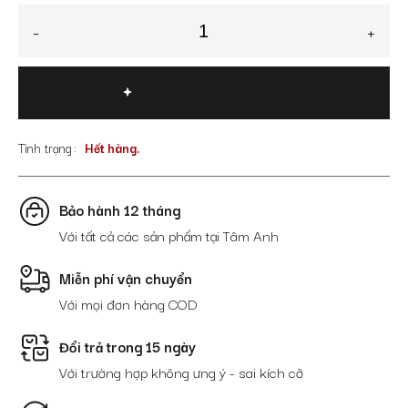
Giày
-
+
Moccasin
đế
xẻ
THANH TOÁN NGAY
rãnh
chống
trơn
Tình trạng
Hết hàng.
GNTA2888-
D
số
Bảo hành 12 tháng
lượng
Với tất cả các sản phẩm tại Tâm Anh
Miễn phí vận chuyển
Với mọi đơn hàng COD
Đổi trả trong 15 ngày
Với trường hợp không ưng ý - sai kích cỡ