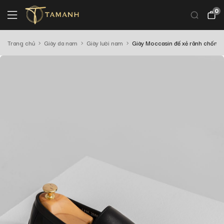
0
Trang chủ
Giày da nam
Giày lười nam
Giày Moccasin đế xẻ rãnh chốn