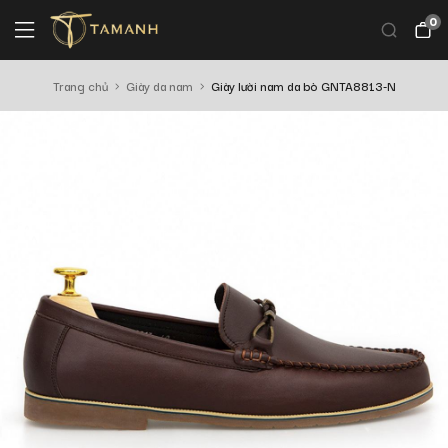
0
Trang chủ
Giày da nam
Giày lười nam da bò GNTA8813-N