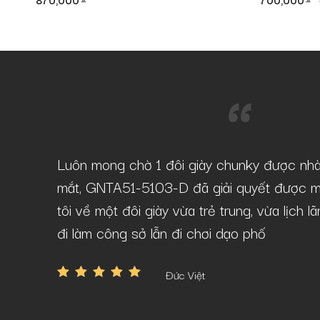
870,000
700,000
gốc
hi
là:
tạ
1,000,000 đ
là:
7
-D tại
Luôn mong chờ 1 đôi giày chunky được nh
âu mà vẫn
mắt, GNTA51-5103-D đã giải quyết được m
tôi về một đôi giày vừa trẻ trung, vừa lịch 
đi làm công sở lẫn đi chơi dạo phố
Đức Việt