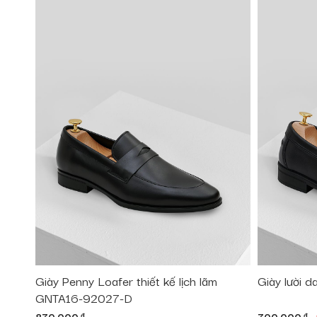
Giày Penny Loafer thiết kế lịch lãm
Giày lười
GNTA16-92027-D
Giá
G
đ
đ