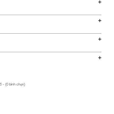
5 - (
0
bình chọn)