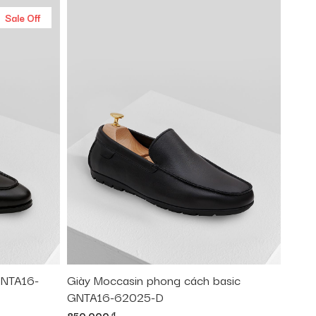
Sale Off
GNTA16-
Giày Moccasin phong cách basic
GNTA16-62025-D
đ