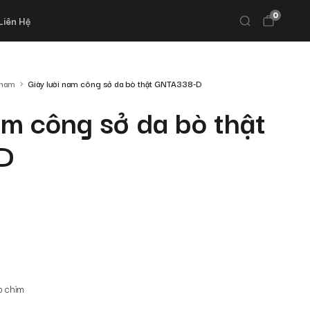
0
Liên Hệ
 nam
Giày lười nam công sở da bò thật GNTA338-D
am công sở da bò thật
D
ập chìm