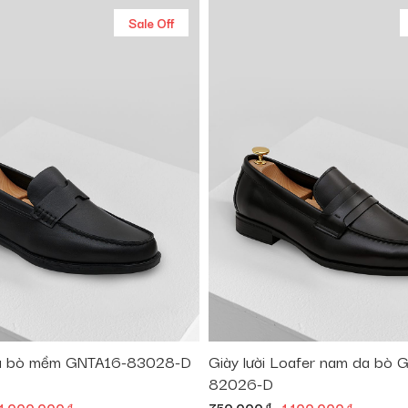
Sale Off
 da bò mềm GNTA16-83028-D
Giày lười Loafer nam da bò 
82026-D
iá
Giá
Giá
đ
đ
đ