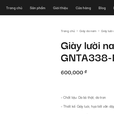
Trang chủ
Sản phẩm
Giới thiệu
Cửa hàng
Blog
Trang chủ
Giày da nam
Giày lười
Giày lười n
GNTA338-
600,000
đ
– Chất liệu: Da bò thật, da trơn
– Thiết kế: Giày lười, họa tiết vân d