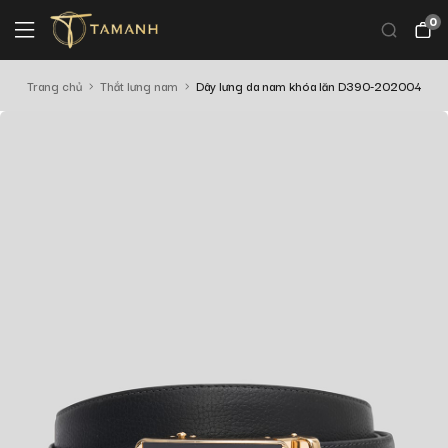
0
Trang chủ
Thắt lưng nam
Dây lưng da nam khóa lăn D390-202004