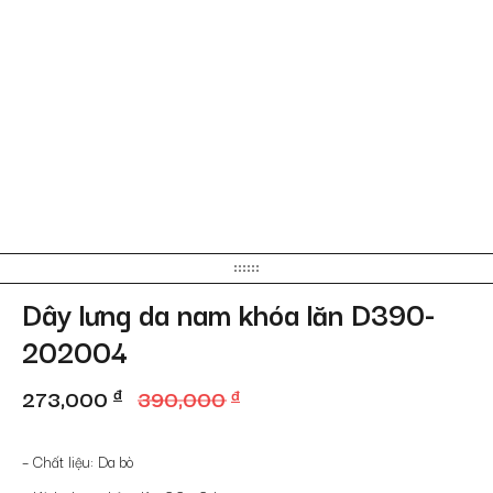
Dây lưng da nam khóa lăn D390-
202004
Giá
Giá
273,000
đ
390,000
đ
gốc
hiện
là:
tại
– Chất liệu: Da bò