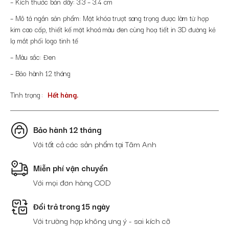
390,000 đ.
là:
– Kích thước bản dây: 3.3 – 3.4 cm
273,000 đ.
– Mô tả ngắn sản phẩm: Mặt khóa trượt sang trọng được làm từ hợp
kim cao cấp, thiết kế mặt khoá màu đen cùng hoạ tiết in 3D đường kẻ
lạ mắt phối logo tinh tế
– Màu sắc: Đen
– Bảo hành 12 tháng
Tình trạng
Hết hàng.
Bảo hành 12 tháng
Với tất cả các sản phẩm tại Tâm Anh
Miễn phí vận chuyển
Với mọi đơn hàng COD
Đổi trả trong 15 ngày
Với trường hợp không ưng ý - sai kích cỡ