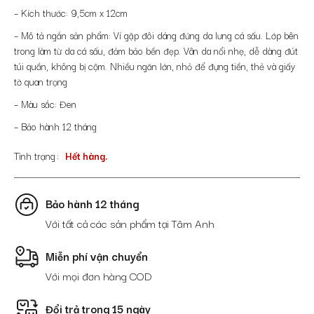
– Kích thước: 9,5cm x 12cm
– Mô tả ngắn sản phẩm: Ví gập đôi dáng đứng da lưng cá sấu. Lớp bên
trong làm từ da cá sấu, đảm bảo bền đẹp. Vân da nổi nhẹ, dễ dàng đút
túi quần, không bị cộm. Nhiều ngăn lớn, nhỏ để đựng tiền, thẻ và giấy
tờ quan trọng
– Màu sắc: Đen
– Bảo hành 12 tháng
Tình trạng
Hết hàng.
Bảo hành 12 tháng
Với tất cả các sản phẩm tại Tâm Anh
Miễn phí vận chuyển
Với mọi đơn hàng COD
Đổi trả trong 15 ngày